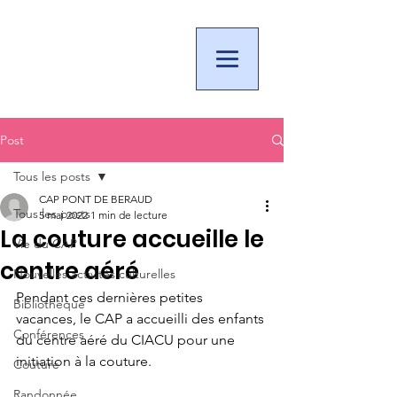
Post
Tous les posts
CAP PONT DE BERAUD
Tous les posts
5 mai 2022
1 min de lecture
La couture accueille le
Vie du CAP
centre aéré
Nouvelles activités culturelles
Pendant ces dernières petites 
Bibliothèque
vacances, le CAP a accueilli des enfants 
Conférences
du centre aéré du CIACU pour une 
initiation à la couture.
Couture
Randonnée