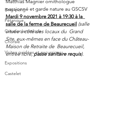
Matthias Magnier ornithologue 
passionné et garde nature au GSCSV 
Ping-pong
Mardi 9 novembre 2021 à 19:30 à la  
Pétanque
salle de la ferme de Beaurecueil
(salle 
Création artistique
située à côté des locaux du  Grand 
Site, eux-mêmes en face du Château-
Chorale
Maison de Retraite de  Beaurecueil, 
Visites guidées et excursions
entrée libre, 
passe sanitaire requis
).
Expositions
Castelet