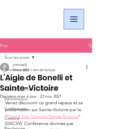
Post
Tous les posts
jcmicaelli
Tous les posts
8 nov. 2021
1 min de lecture
L'Aigle de Bonelli et
Vie du CAP
Sainte-Victoire
Nouvelles activités culturelles
Dernière mise à jour :
23 nov. 2021
Bibliothèque
Venez découvrir ce grand rapace et sa 
Conférences
préservation sur Sainte-Victoire par le 
"
Grand Site Concors Sainte-Victoire
" 
Couture
(GSCSV). Conférence donnée par 
Randonnée